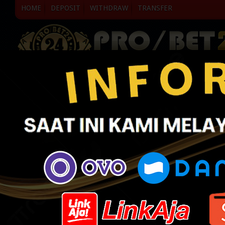
HOME
DEPOSIT
WITHDRAW
TRANSFER
Panduan Probet 24
Panduan
Cara Daftar Probet24
1. Klik menu DAFTAR pada panel login sisi kanan atas 
2. Isi form pendaftaran, lalu klik tombol DAFTAR dibag